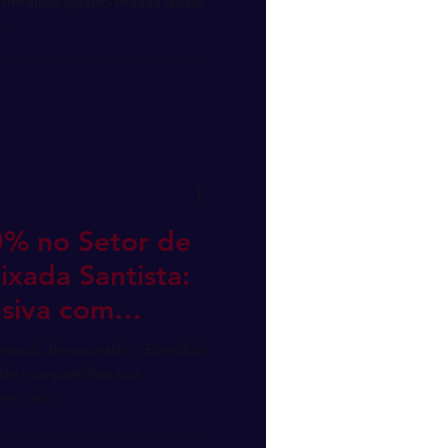
rimeiros quatro meses deste
..
0% no Setor de
ixada Santista:
usiva com
o
timado franqueado, Givanildo
 de compartilhar sua
 mercado.