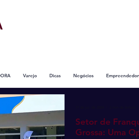
A
DORA
Varejo
Dicas
Negócios
Empreendedor
17 de jul. de 2024
2 min de leitura
Setor de Franq
Grossa: Uma O