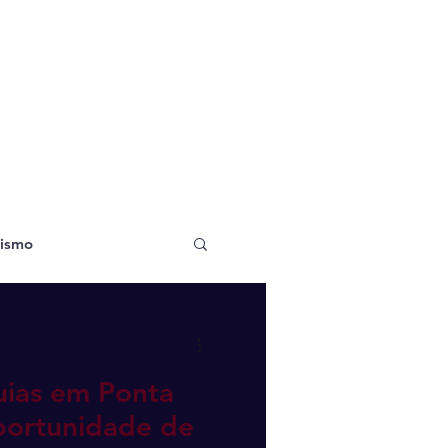
ismo
uias em Ponta
portunidade de