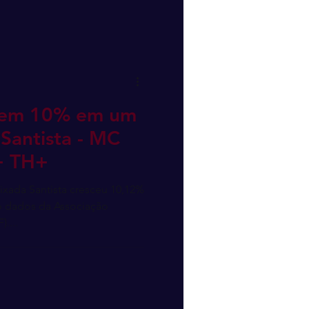
scem 10% em um
Santista - MC
+ TH+
ixada Santista cresceu 10,12%
 dados da Associação
....