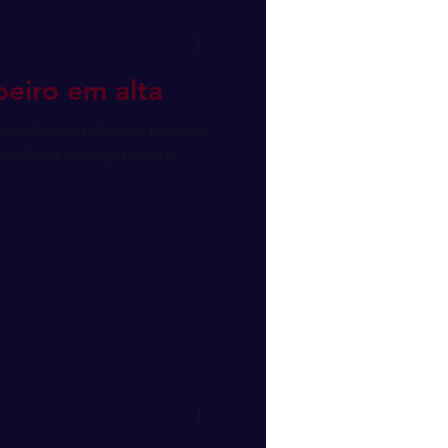
eiro em alta
undiais dos últimos tempos,
olchões e artigos para o
.