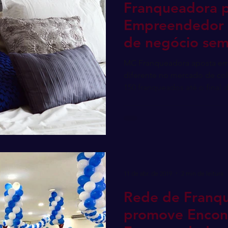
Franqueadora 
Empreendedor i
de negócio sem
inicial
MC Franqueadora aposta e
diferente no mercado de co
150 franqueados até o final d
11 de abr. de 2019
2 min de leitura
Rede de Franqu
promove Encon