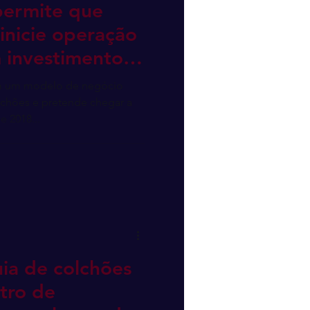
permite que
nicie operação
 investimento
m um modelo de negócio
lchões e pretende chegar a
e 2018...
ia de colchões
tro de