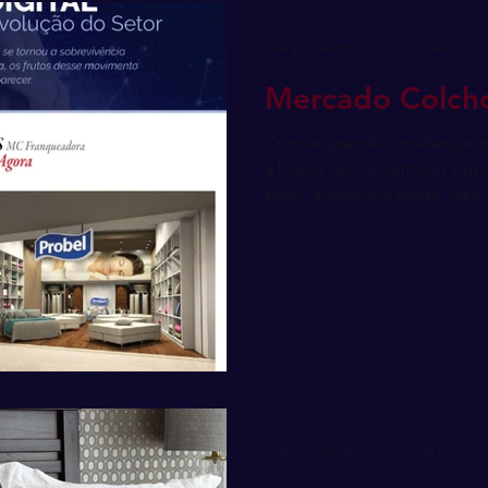
1 de jul. de 2022
1 min de leitura
Mercado Colcho
Com as grandes mudanças m
a busca do consumidor por c
sono, aumentou muito. Isso..
5 de mai. de 2021
2 min de leitura