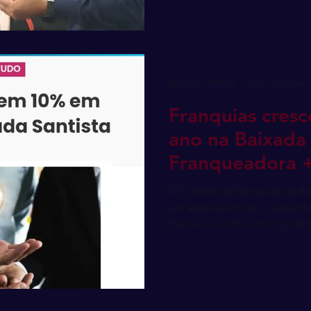
25 de abr. de 2024
2 min de leitura
Franquias cre
ano na Baixada 
Franqueadora 
O O setor de franquias na Ba
em apenas um ano, segundo
Brasileira de Franchising (ABF)