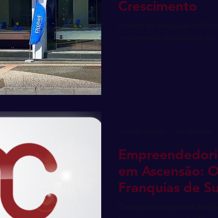
Crescimento
O setor de franquias em Po
crescimento significativo d
12 de jul. de 2024
1 min de leitura
Empreendedoris
em Ascensão: O
Franquias de S
O empreendedorismo brasilei