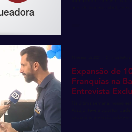
forma impressionante. Nos p
ano, de janeiro a abril, cerca.
16 de mai. de 2024
2 min de leitura
Expansão de 1
Franquias na Ba
Entrevista Excl
Givanildo Araúj
Na última semana, nosso es
Araújo, teve a oportunidade
experiência e visão sobre o