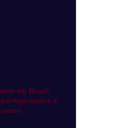
nta Grossa apresentou um
e 13,82% em apenas um ano.
mo no Brasil
portunidades e
ucesso
ro continua a crescer de