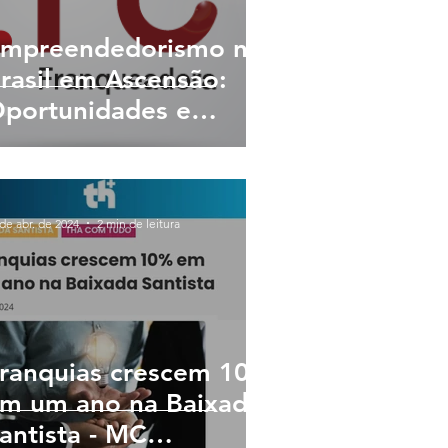
mpreendedorismo no
rasil em Ascensão:
portunidades e
ranquias de Sucesso
de abr. de 2024
2 min de leitura
ranquias crescem 10%
m um ano na Baixada
antista - MC