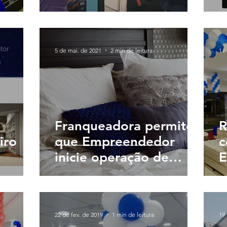
Entrevista Exclusiva
F
com Givanildo Araújo
5 de mai. de 2021
2 min de leitura
11 
Franqueadora permite
R
iro
que Empreendedor
c
inicie operação de
E
negócio sem
E
investimento inicial
b
e
22 de fev. de 2019
1 min de leitura
19 