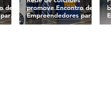
Rede de colchões
F
o de
promove Encontro de
b
para
Empreendedores para
E
Santos
atrair novos
l
franqueados em Santos