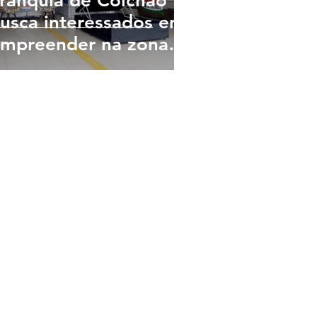
ranquia de Colchão
usca interessados em
mpreender na zona
este de São Paulo