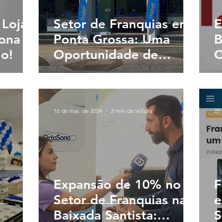
 Loja
Setor de Franquias em
E
Zona
Ponta Grossa: Uma
B
lo!
Oportunidade de
O
Crescimento
F
16 de mai. de 2024
2 min de leitura
25 
Expansão de 10% no
F
m
Setor de Franquias na
e
Baixada Santista:
S