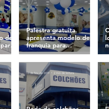
Palestra gratuita
C
o de
apresenta modelo de
l
para
franquia para
n
os em
interessados em
i
empreender na zona
leste de SP
13 de fev. de 2019
2 min de leitura
27 