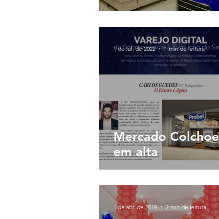
1 de jul. de 2022
1 min de leitura
Mercado Colchoe
em alta
1 de abr. de 2019
2 min de leitura