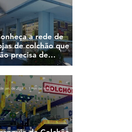
onheça a rede de
ojas de colchão que
ão precisa de
nvestimento inicial
de jan. de 2019
1 min de leitura