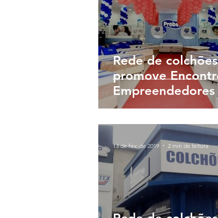
Rede de colchões
promove Encontr
Empreendedores 
novos franquead
Campinas
13 de fev. de 2019
2 min de leitura