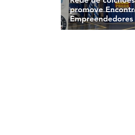
Rede de colchões
promove Encontr
Empreendedores 
franqueados em 