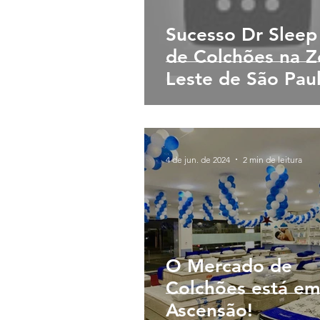
Sucesso Dr Sleep
de Colchões na 
Leste de São Pau
4 de jun. de 2024
2 min de leitura
O Mercado de
Colchões está e
Ascensão!