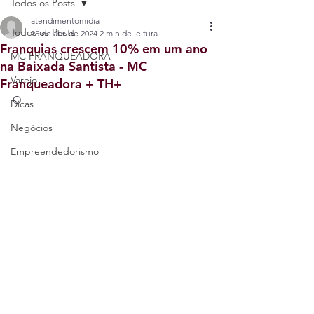
Todos os Posts
atendimentomidia
Todos os Posts
25 de abr. de 2024
2 min de leitura
Franquias crescem 10% em um ano
MC FRANQUEADORA
na Baixada Santista - MC
Varejo
Franqueadora + TH+
O
Dicas
Negócios
Empreendedorismo