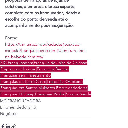
proposta de franquias de lojas de 
colchões, a empresa oferece suporte 
completo para os franqueados, desde a 
escolha do ponto de venda até o 
acompanhamento pós-inauguração.
Fonte: 
https://thmais.com.br/cidades/baixada-
santista/franquias-crescem-10-em-um-ano-
na-baixada-santista/
MC Franqueadora
Franquia de Lojas de Colchao
Empreendedorismo
Franquias Baratas
Franquias sem Investimento
Franquias de Baixo Custo
Franquias Ortosono
Franquias em Santos
Mulheres Empreendedoras
Franquias Dr Sleep
Franquias Probel
Sono e Saude
MC FRANQUEADORA
Empreendedorismo
Negócios