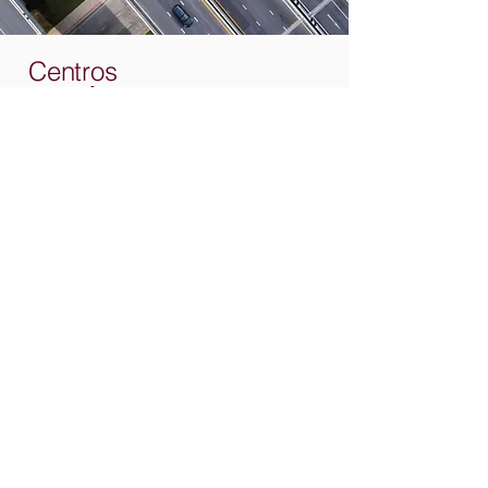
Centros
LOGÍSTICOS
Grandes Centros Logísticos de fácil acesso,
às cidades conveniadas.
INDÚSTRIAS:
Mato Grosso, Mato Grosso do Sul,
Goiás, Minas Gerais, São Paulo, etc.
CENTRAIS DE ARMAZENAMENTO:
Mato Grosso, Paraná e São Paulo.