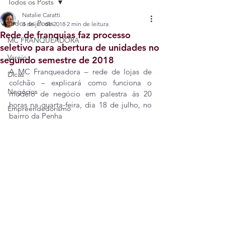
Todos os Posts
Natalie Caratti
Todos os Posts
3 de jul. de 2018
2 min de leitura
Rede de franquias faz processo
MC FRANQUEADORA
seletivo para abertura de unidades no
Varejo
segundo semestre de 2018
A MC Franqueadora – rede de lojas de 
Dicas
colchão – explicará como funciona o 
Negócios
modelo de negócio em palestra às 20 
horas na quarta-feira, dia 18 de julho, no 
Empreendedorismo
bairro da Penha