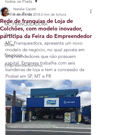
Todos os Posts
Natalie Caratti
Todos os Posts
5 de abr. de 2018
2 min de leitura
Rede de franquias de Loja de
MC FRANQUEADORA
Colchões, com modelo inovador,
Varejo
participa da Feira do Empreendedor
MC Franqueadora, apresenta um novo 
Dicas
modelo de negócio, no qual aposta em 
Negócios
empreendedores que não possuem 
capital. Empresa trabalha com seis 
Empreendedorismo
bandeiras de loja e tem a concessão da 
Probel em SP, MT e PR