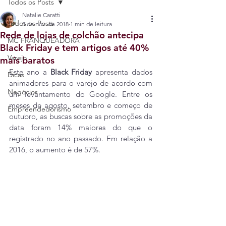
Todos os Posts
Natalie Caratti
Todos os Posts
3 de nov. de 2018
1 min de leitura
Rede de lojas de colchão antecipa
MC FRANQUEADORA
Black Friday e tem artigos até 40%
Varejo
mais baratos
Este ano a 
Black Friday
 apresenta dados 
Dicas
animadores para o varejo de acordo com 
Negócios
um levantamento do Google. Entre os 
meses de agosto, setembro e começo de 
Empreendedorismo
outubro, as buscas sobre as promoções da 
data foram 14% maiores do que o 
registrado no ano passado. Em relação a 
2016, o aumento é de 57%.