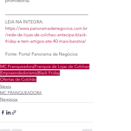
promissória).
LEIA NA ÍNTEGRA: 
https://www.panoramadenegocios.com.br
/rede-de-lojas-de-colchao-antecipa-black-
friday-e-tem-artigos-ate-40-mais-baratos/
Fonte: Portal Panorama de Negócios
MC Franqueadora
Franquia de Lojas de Colchao
Empreendedorismo
Black Friday
Ofertas de Colchão
Varejo
MC FRANQUEADORA
Negócios